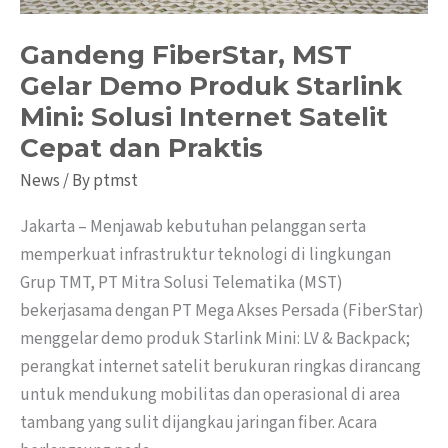
Internet
Satelit
Gandeng FiberStar, MST
Cepat
Gelar Demo Produk Starlink
dan
Mini: Solusi Internet Satelit
Praktis
Cepat dan Praktis
News
/ By
ptmst
Jakarta – Menjawab kebutuhan pelanggan serta
memperkuat infrastruktur teknologi di lingkungan
Grup TMT, PT Mitra Solusi Telematika (MST)
bekerjasama dengan PT Mega Akses Persada (FiberStar)
menggelar demo produk Starlink Mini: LV & Backpack;
perangkat internet satelit berukuran ringkas dirancang
untuk mendukung mobilitas dan operasional di area
tambang yang sulit dijangkau jaringan fiber. Acara