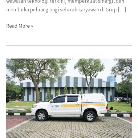
wawasan teknologi terkini, memperkuat sinergi, dan
membuka peluang bagi seluruh karyawan di Grup […]
Read More »
Gandeng
FiberStar,
MST
Gelar
Demo
Produk
Starlink
Mini:
Solusi