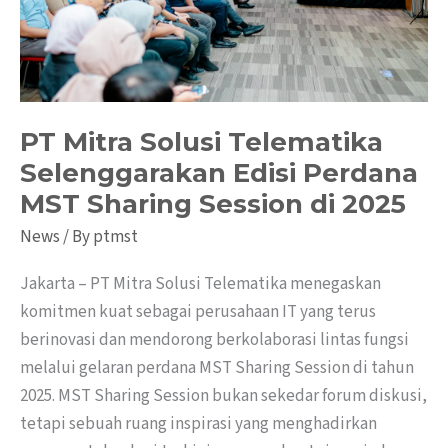
Perdana
MST
Sharing
Session
di
PT Mitra Solusi Telematika
2025
Selenggarakan Edisi Perdana
MST Sharing Session di 2025
News
/ By
ptmst
Jakarta – PT Mitra Solusi Telematika menegaskan
komitmen kuat sebagai perusahaan IT yang terus
berinovasi dan mendorong berkolaborasi lintas fungsi
melalui gelaran perdana MST Sharing Session di tahun
2025. MST Sharing Session bukan sekedar forum diskusi,
tetapi sebuah ruang inspirasi yang menghadirkan